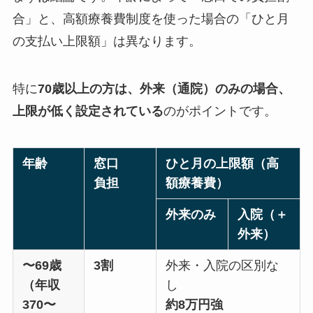
合」と、高額療養費制度を使った場合の「ひと月
の支払い上限額」は異なります。
特に
70歳以上の方は、外来（通院）のみの場合、
上限が低く設定されている
のがポイントです。
年齢
窓口
ひと月の上限額（高
負担
額療養費）
外来のみ
入院（＋
外来）
〜69歳
3割
外来・入院の区別な
（年収
し
370〜
約8万円強