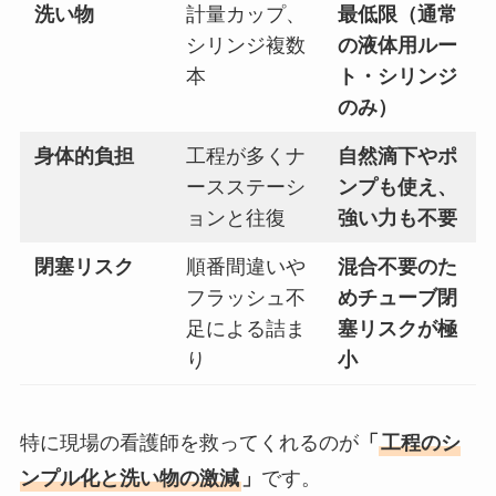
洗い物
計量カップ、
最低限（通常
シリンジ複数
の液体用ルー
本
ト・シリンジ
のみ）
身体的負担
工程が多くナ
自然滴下やポ
ースステーシ
ンプも使え、
ョンと往復
強い力も不要
閉塞リスク
順番間違いや
混合不要のた
フラッシュ不
めチューブ閉
足による詰ま
塞リスクが極
り
小
特に現場の看護師を救ってくれるのが
「
工程のシ
ンプル化と洗い物の激減
」
です。