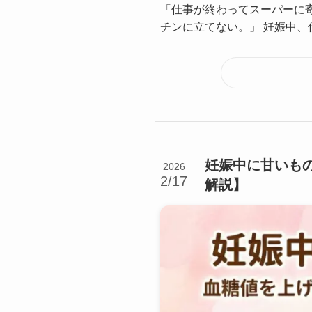
「仕事が終わってスーパーに
チンに立てない。」 妊娠中、仕
妊娠中に甘いも
2026
2/17
解説】