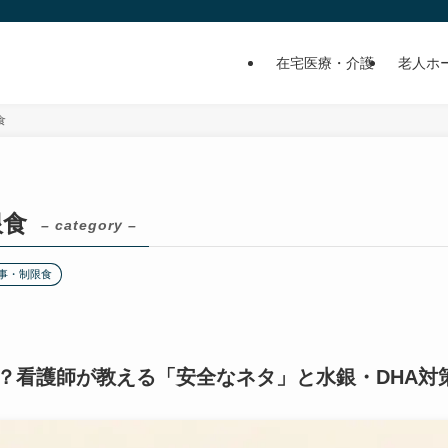
在宅医療・介護
老人ホ
食
限食
– category –
事・制限食
？看護師が教える「安全なネタ」と水銀・DHA対