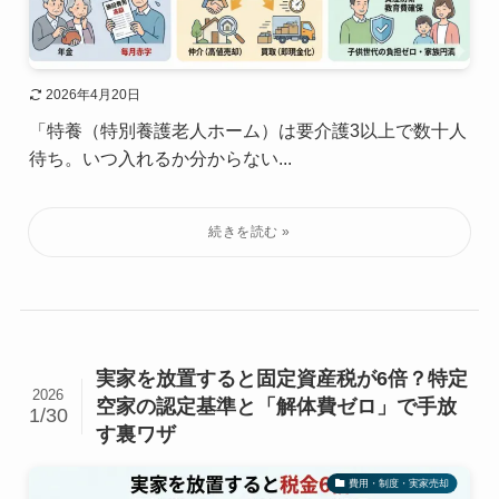
2026年4月20日
「特養（特別養護老人ホーム）は要介護3以上で数十人
待ち。いつ入れるか分からない...
実家を放置すると固定資産税が6倍？特定
2026
空家の認定基準と「解体費ゼロ」で手放
1/30
す裏ワザ
費用・制度・実家売却