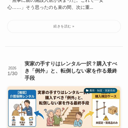
「無事に親の施設入居が決まった。これで一安
心……」そう思ったのも束の間、次に重...
実家の手すりはレンタル一択？購入すべ
2026
き「例外」と、転倒しない家を作る最終
1/30
手段
費用・制度・実家売却