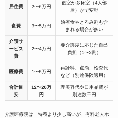
個室か多床室（4人部
居住費
2〜6万円
屋）かで変動
治療食やとろみ剤も含
食費
3〜5万円
まれる場合が多い
介護サ
要介護度に応じた自己
ービス
2〜4万円
負担（1〜3割）
費
再診料、点滴、検査代
医療費
1〜5万円
など（別途保険適用）
合計目
12〜20万
理美容代や日用品費が
安
円
別途数千円
介護医療院は「特養より少し高いが、有料老人ホ