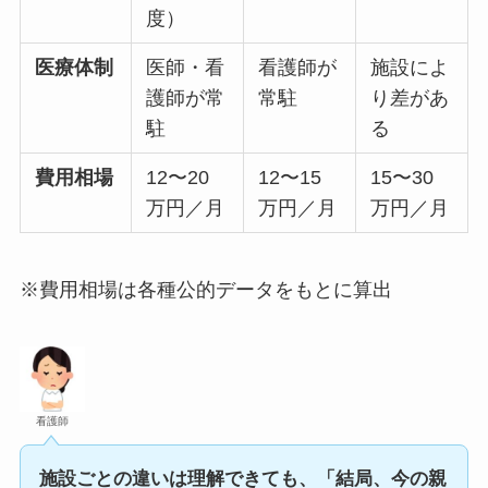
度）
医療体制
医師・看
看護師が
施設によ
護師が常
常駐
り差があ
駐
る
費用相場
12〜20
12〜15
15〜30
万円／月
万円／月
万円／月
※費用相場は各種公的データをもとに算出
看護師
施設ごとの違いは理解できても、「結局、今の親