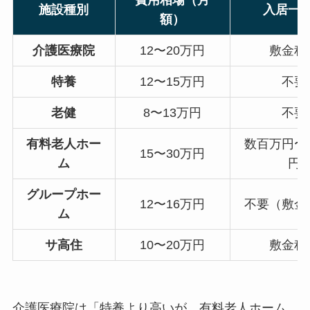
費用相場（月
施設種別
入居一
額）
介護医療院
12〜20万円
敷金程
特養
12〜15万円
不要
老健
8〜13万円
不要
有料老人ホー
数百万円〜
15〜30万円
ム
円
グループホー
12〜16万円
不要（敷金
ム
サ高住
10〜20万円
敷金程
介護医療院は「特養より高いが、有料老人ホーム