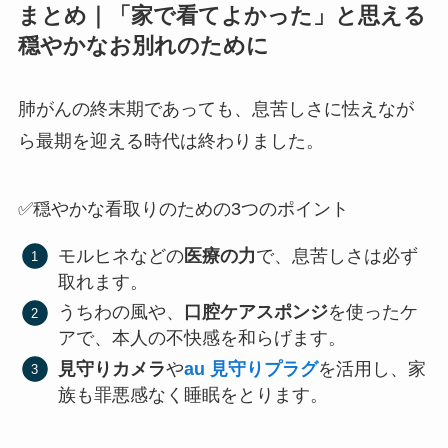
まとめ｜「家で看てよかった」と思える
穏やかなお別れのために
肺がんの終末期であっても、息苦しさに怯えなが
ら最期を迎える時代は終わりました。
✅穏やかな看取りのための3つのポイント
モルヒネなどの
医療の力
で、息苦しさは必ず
取れます。
うちわの風や、
口腔ケアスポンジ
を使ったケ
アで、本人の不快感を和らげます。
見守りカメラ
や
au 見守りプラグ
を活用し、家
族も罪悪感なく睡眠をとります。