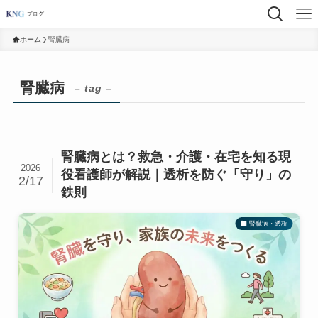
ホーム
腎臓病
腎臓病
– tag –
腎臓病とは？救急・介護・在宅を知る現
2026
役看護師が解説｜透析を防ぐ「守り」の
2/17
鉄則
腎臓病・透析