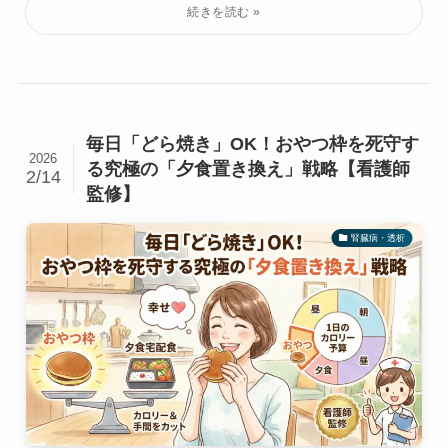
毎日「どら焼き」OK！おやつ枠を死守す
2026
る究極の「夕食置き換え」戦略【看護師
2/14
監修】
腎臓病・透析