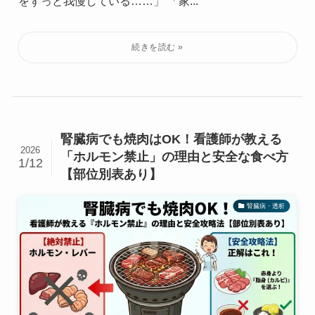
をずっと我慢している……」 「家...
腎臓病でも焼肉はOK！看護師が教える
2026
「ホルモン禁止」の理由と安全な食べ方
1/12
【部位別表あり】
腎臓病・透析