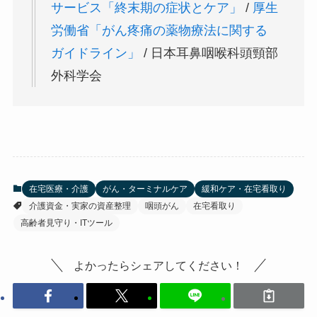
サービス「終末期の症状とケア」
/
厚生
労働省「がん疼痛の薬物療法に関する
ガイドライン」
/ 日本耳鼻咽喉科頭頸部
外科学会
在宅医療・介護
がん・ターミナルケア
緩和ケア・在宅看取り
介護資金・実家の資産整理
咽頭がん
在宅看取り
高齢者見守り・ITツール
よかったらシェアしてください！