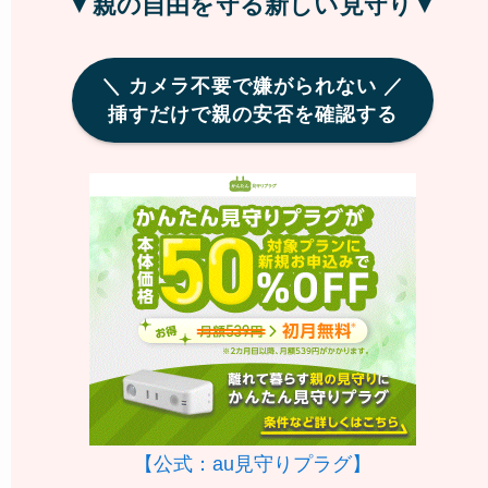
▼親の自由を守る新しい見守り▼
＼ カメラ不要で嫌がられない ／
挿すだけで親の安否を確認する
【公式：au見守りプラグ】