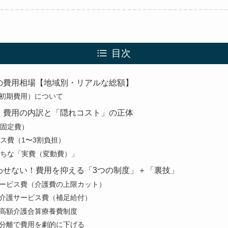
目次
の費用相場【地域別・リアルな総額】
初期費用）について
】費用の内訳と「隠れコスト」の正体
（固定費）
ビス費（1〜3割負担）
しがちな「実費（変動費）」
わせない！費用を抑える「3つの制度」＋「裏技」
ービス費（介護費の上限カット）
介護サービス費（補足給付）
高額介護合算療養費制度
分離で費用を劇的に下げる