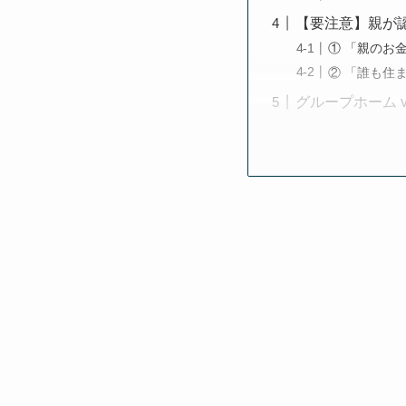
【要注意】親が
① 「親のお
② 「誰も住
グループホーム 