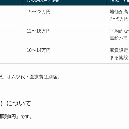
15〜22万円
地価が高
7〜9万
12〜16万円
平均的な
需給バラ
10〜14万円
家賃設定
まる施設
安。オムツ代・医療費は別途。
用）について
原則0円」
です。