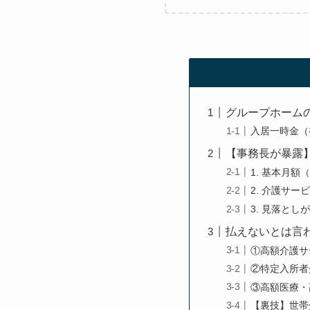
グループホーム
入居一時金（
【事務長が暴露
1. 基本月額
2. 介護サー
3. 見落と
払えないとは言
①高額介護サ
②特定入所者
③高額医療・
【裏技】世帯