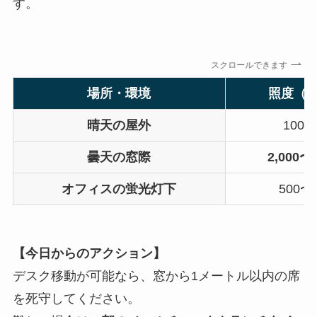
す。
スクロールできます
場所・環境
照度（
晴天の屋外
100,0
曇天の窓際
2,000〜5
オフィスの蛍光灯下
500〜7
【今日からのアクション】
デスク移動が可能なら、窓から1メートル以内の席
を死守してください。