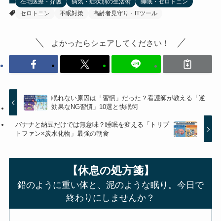
在宅医療・介護
病気・症状別の生活術
睡眠・セロトニン
セロトニン
不眠対策
高齢者見守り・ITツール
よかったらシェアしてください！
眠れない原因は「習慣」だった？看護師が教える「逆
効果なNG習慣」10選と快眠術
バナナと納豆だけでは無意味？睡眠を変える「トリプ
トファン×炭水化物」最強の朝食
【休息の処方箋】
鉛のように重い体と、泥のような眠り。今日で
終わりにしませんか？