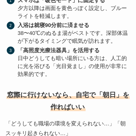
スマホは「暖色モード」に固定する
夕方以降は画面を黄色っぽく設定し、ブルー
ライトを軽減します。
入浴は就寝90分前に済ませる
38〜40℃のぬるま湯がベストです。深部体温
が下がるタイミングで眠気が訪れます。
「高照度光療法器具」を活用する
日中どうしても暗い場所にいる方は、人工的
に光を浴びる「光目覚まし」の使用が非常に
効果的です。
窓際に行けないなら、自宅で「朝日」を
作ればいい
「どうしても職場の環境を変えられない…」「朝
スッキリ起きられない…」