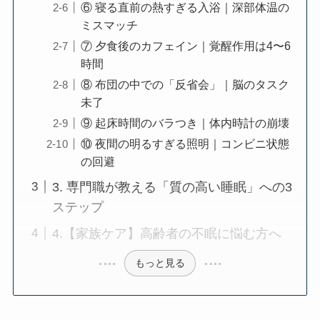
⑥ 寝る直前の熱すぎる入浴｜深部体温の
ミスマッチ
⑦ 夕食後のカフェイン｜覚醒作用は4〜6
時間
⑧ 布団の中での「反省会」｜脳のタスク
未了
⑨ 起床時間のバラつき｜体内時計の崩壊
⑩ 夜間の明るすぎる照明｜コンビニ状態
の回避
3. 専門職が教える「質の高い睡眠」への3
ステップ
4.【家族ケア】高齢者の不眠に悩む方へ
もっと見る