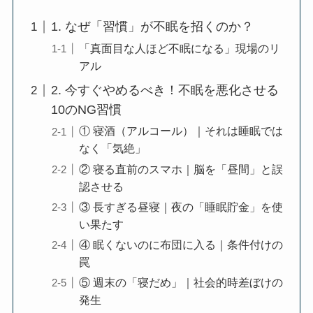
1. なぜ「習慣」が不眠を招くのか？
「真面目な人ほど不眠になる」現場のリ
アル
2. 今すぐやめるべき！不眠を悪化させる
10のNG習慣
① 寝酒（アルコール）｜それは睡眠では
なく「気絶」
② 寝る直前のスマホ｜脳を「昼間」と誤
認させる
③ 長すぎる昼寝｜夜の「睡眠貯金」を使
い果たす
④ 眠くないのに布団に入る｜条件付けの
罠
⑤ 週末の「寝だめ」｜社会的時差ぼけの
発生