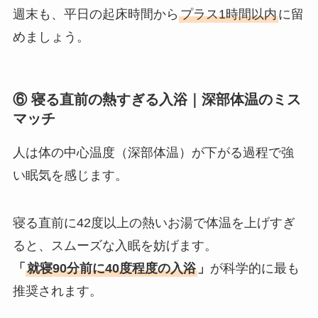
週末も、平日の起床時間から
プラス1時間以内
に留
めましょう。
⑥ 寝る直前の熱すぎる入浴｜深部体温のミス
マッチ
人は体の中心温度（深部体温）が下がる過程で強
い眠気を感じます。
寝る直前に42度以上の熱いお湯で体温を上げすぎ
ると、スムーズな入眠を妨げます。
「
就寝90分前に40度程度の入浴
」
が科学的に最も
推奨されます。